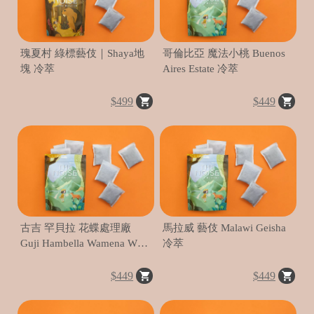
瑰夏村 綠標藝伎｜Shaya地
哥倫比亞 魔法小桃 Buenos
C
塊 冷萃
Aires Estate 冷萃
ol
d
$499
$449
B
e
w
古吉 罕貝拉 花蝶處理廠
馬拉威 藝伎 Malawi Geisha
Guji Hambella Wamena Wate
冷萃
冷萃
$449
$449
R
e