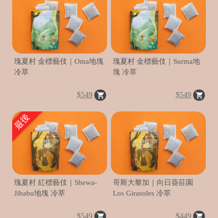
o
m
m
e
d
瑰夏村 金標藝伎｜Oma地塊
瑰夏村 金標藝伎｜Surma地
冷萃
塊 冷萃
$549
$549
最後
瑰夏村 紅標藝伎｜Shewa-
哥斯大黎加｜向日葵莊園
Jibabu地塊 冷萃
Los Girasoles 冷萃
$549
$449