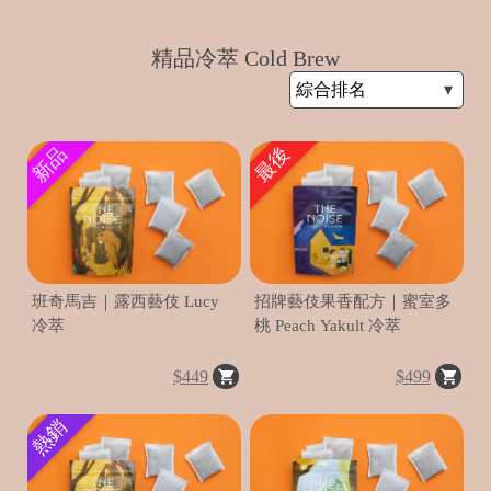
t
精品冷萃 Cold Brew
in
新品
最後
e
班奇馬吉｜露西藝伎 Lucy
招牌藝伎果香配方｜蜜室多
冷萃
桃 Peach Yakult 冷萃
B
e
$449
$499
d
熱銷