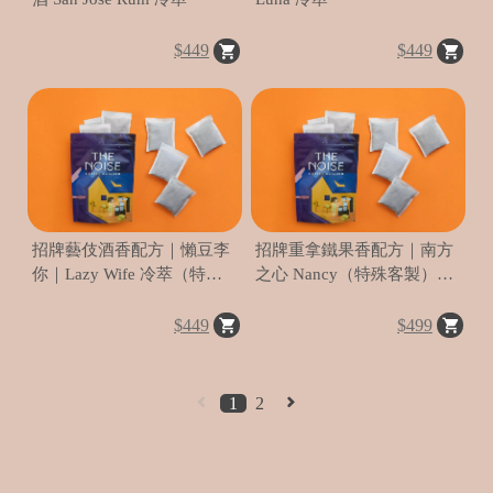
$449
$449
統
一
編
號
93
招牌藝伎酒香配方｜懶豆李
招牌重拿鐵果香配方｜南方
C
你｜Lazy Wife 冷萃（特殊
之心 Nancy（特殊客製）冷
o
客製）
萃
p
y
$449
$499
r
i
g
h
1
2
t
©
2
0
2