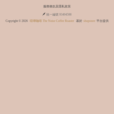
t
服務條款及隱私政策
統一編號 93494598
Copyright ©
2026
喧嘩咖啡 The Noise Coffee Roaster
基於
shopstore
平台提供
in
e
B
e
d