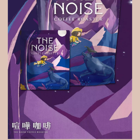
基
於
s
h
o
p
s
t
o
r
e
平
台
提
供