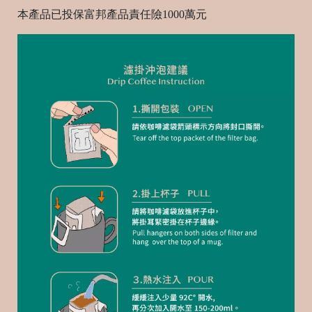
本產品已投保富邦產品責任險
1000
萬元
統
一
編
號
93
C
o
p
y
r
i
g
h
t
©
2
0
2