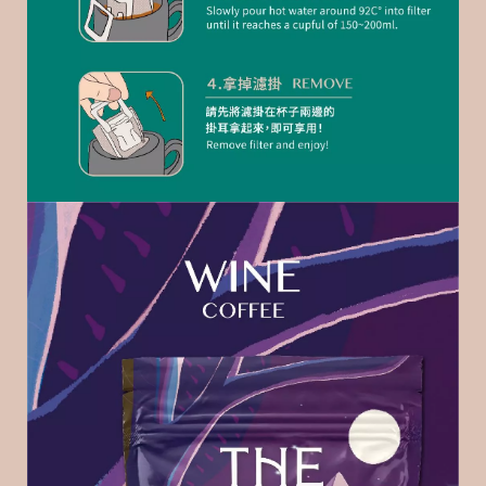
6
嘩
咖
啡
T
h
e
N
o
i
s
e
C
o
f
f
e
e
R
o
a
s
t
e
r