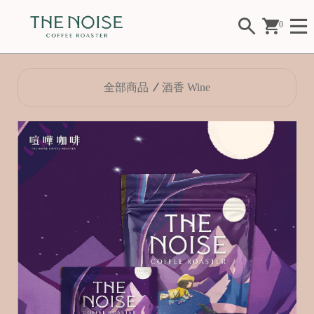
0
全部商品
酒香 Wine
Fl
o
w
er
F
ui