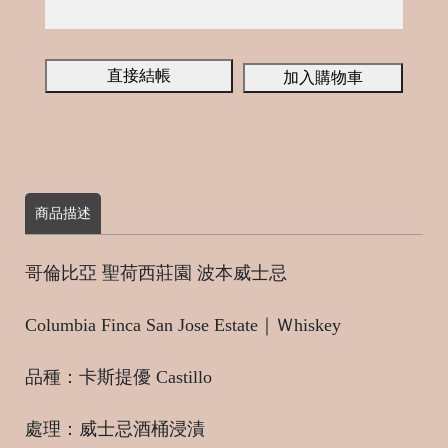
o
m
m
直接結帳
加入購物車
e
d
商品描述
哥倫比亞 聖荷西莊園 波本威士忌
Columbia Finca San Jose Estate｜Ｗhiskey
品種：卡斯提優 Castillo
處理：威士忌酒桶浸漬