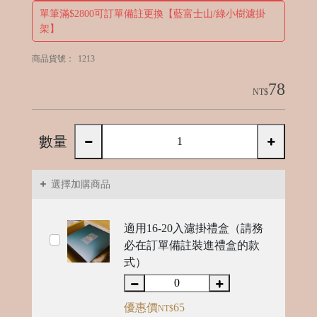
單筆滿$2800可訂單備註更換【藍富士山/綠小樹濾掛
架】
C
商品貨號：
1213
ol
78
NT$
d
B
e
數量
w
選擇加購商品
適用16-20入濾掛禮盒（請務
必在訂單備註裝進禮盒的款
式）
R
e
優惠價
65
NT$