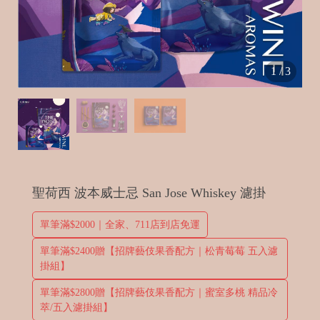
t
1
/
3
in
e
聖荷西 波本威士忌 San Jose Whiskey 濾掛
單筆滿$2000｜全家、711店到店免運
B
e
單筆滿$2400贈【招牌藝伎果香配方｜松青莓莓 五入濾
d
掛組】
單筆滿$2800贈【招牌藝伎果香配方｜蜜室多桃 精品冷
萃/五入濾掛組】