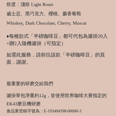
焙度：淺焙 Light Roast
威士忌、黑巧克力、櫻桃、麝香葡萄
Whiskey, Dark Chocolate, Cherry, Muscat
♦每種款式「半磅咖啡豆」都可代包為濾掛20入
+贈2入隨機濾掛（可指定）
如需此服務，請前往該款「半磅咖啡豆」的頁
面，謝謝。
最重要的研磨交給我們
濾掛單包淨重約12g，
皆使用世界咖啡大賽指定的
EK43磨豆機研磨
食品業登錄字號為：E-193494598-00000-3