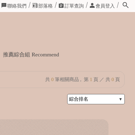
聯絡我們
部落格
訂單查詢
會員登入
推薦綜合組 Recommend
共
0
筆相關商品 ,
第
1
頁 ／ 共
0
頁