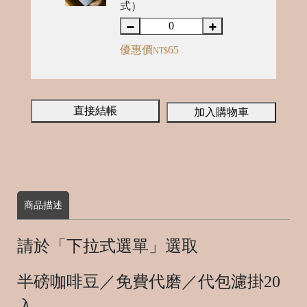
o
式）
m
m
優惠價
65
NT$
e
d
直接結帳
加入購物車
商品描述
請於「下拉式選單」選取
半磅咖啡豆／免費代磨／代包濾掛20
入