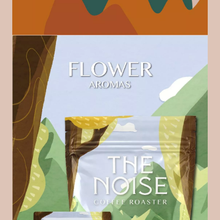
基
於
s
h
o
p
s
t
o
r
e
平
台
提
供