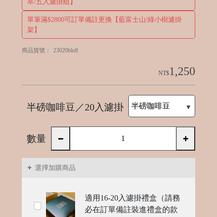
萃/五入濾掛組】
單筆滿$2800可訂單備註更換【藍富士山/綠小樹濾掛
架】
C
ol
商品貨號：
23020bln8
d
1,250
NT$
B
e
w
半磅咖啡豆／20入濾掛
數量
選擇加購商品
R
適用16-20入濾掛禮盒（請務
e
必在訂單備註裝進禮盒的款