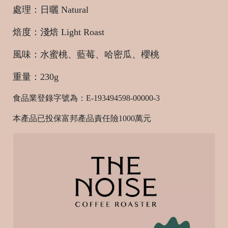
處理：日曬 Natural
焙度：淺焙 Light Roast
風味：水蜜桃、藍莓、哈密瓜、櫻桃
統
一
重量：230g
編
號
食品業登錄字號為：E-193494598-00000-3
93
本產品已投保富邦產品責任險
1000
萬元
C
o
p
y
r
i
g
h
t
©
2
0
2