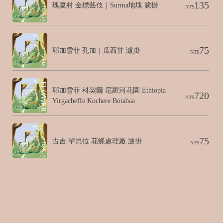
135
瑰夏村 金標藝伎｜Surma地塊 濾掛
NT$
75
耶加雪菲 孔加｜瓜西甘 濾掛
NT$
耶加雪菲 科契爾 尼羅河花園 Ethiopia 
720
NT$
Yirgacheffe Kochere Botabaa
75
古吉 罕貝拉 花蝶處理廠 濾掛
NT$