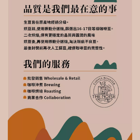
6
嘩
咖
啡
T
h
e
N
o
i
s
e
C
o
f
f
e
e
R
o
a
s
t
e
r