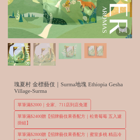
t
1
/
4
in
e
瑰夏村 金標藝伎｜Surma地塊 Ethiopia Gesha
Village-Surma
B
單筆滿$2000｜全家、711店到店免運
e
d
單筆滿$2400贈【招牌藝伎果香配方｜松青莓莓 五入濾
掛組】
單筆滿$2800贈【招牌藝伎果香配方｜蜜室多桃 精品冷