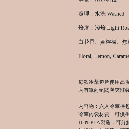
處理：水洗 Washed
焙度：淺焙 Light Roa
白花香、黃檸檬、
Floral, Lemon, Caram
每款冷萃包皆使用高
內有單向氣閥與夾鏈
內容物：六入冷萃裸包
冷萃內袋材質：可供
100%PLA製造，可