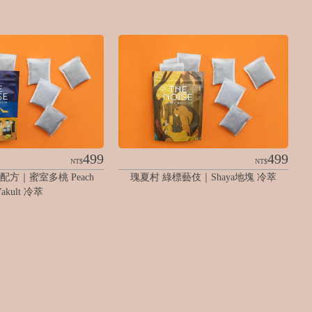
499
499
NT$
NT$
方｜蜜室多桃 Peach 
瑰夏村 綠標藝伎｜Shaya地塊 冷萃
Yakult 冷萃