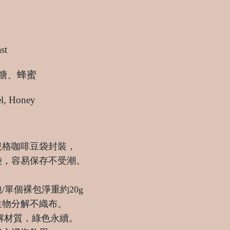
st
焦糖、蜂蜜
el, Honey
規格咖啡豆袋封裝，
袋，容易
保存不受潮。
/
單個裸包淨重約20g
生物分解不織布。
分解材質，綠色永續。