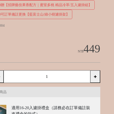
800贈【招牌藝伎果香配方｜蜜室多桃 精品冷萃/五入濾掛組】
800可訂單備註更換【藍富士山/綠小樹濾掛架】
004
449
NT$
商品
適用16-20入濾掛禮盒（請務必在訂單備註裝
進禮盒的款式）