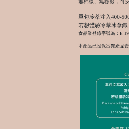
無棉線、無標籤，可
單包冷萃注入400-5
若想體驗冷萃冰拿鐵
食品業登錄字號為：E-193494
本產品已投保富邦產品責