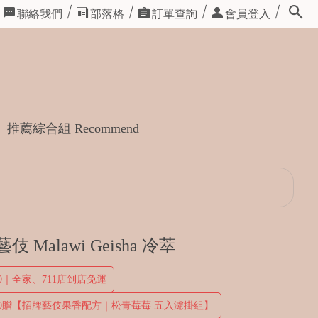
聯絡我們
部落格
訂單查詢
會員登入
推薦綜合組 Recommend
伎 Malawi Geisha 冷萃
00｜全家、711店到店免運
400贈【招牌藝伎果香配方｜松青莓莓 五入濾掛組】