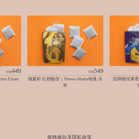
449
549
NT$
NT$
 Estate 
瑰夏村 紅標藝伎｜Shewa-Jibabu地塊 冷
招牌藝伎果香配
萃
服務條款及隱私政策