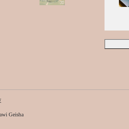
伎
awi Geisha