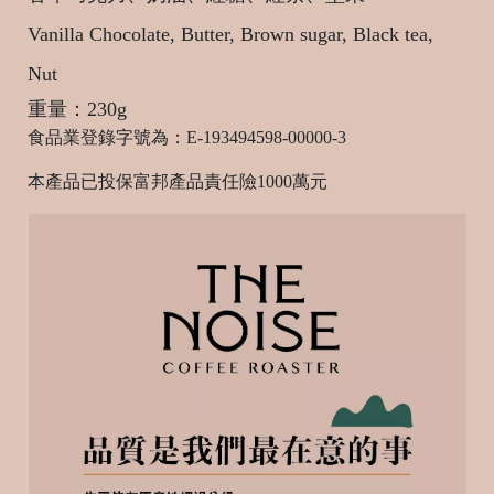
Vanilla Chocolate, Butter, Brown sugar, Black tea,
Nut
重量：230g
統
食品業登錄字號為：E-193494598-00000-3
一
本產品已投保富邦產品責任險
1000
萬元
編
號
93
C
o
p
y
r
i
g
h
t
©
2
0
2