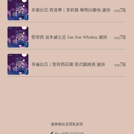
78
衣索比亞 西達摩｜茉莉雅 葡萄白蘭地 濾掛
NT$
78
聖荷西 波本威士忌 San Jose Whiskey 濾掛
NT$
78
哥倫比亞｜聖荷西莊園 英式蘭姆酒 濾掛
NT$
服務條款及隱私政策
統一編號 93494598