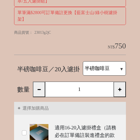
萃/五入濾掛組】
單筆滿$2800可訂單備註更換【藍富士山/綠小樹濾掛
架】
C
ol
商品貨號：
23013g2jC
d
750
NT$
B
e
w
半磅咖啡豆／20入濾掛
數量
選擇加購商品
R
適用16-20入濾掛禮盒（請務
e
必在訂單備註裝進禮盒的款