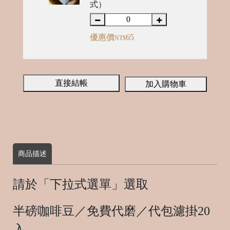
o
式）
m
m
優惠價
65
NT$
e
d
直接結帳
加入購物車
商品描述
請於「下拉式選單」選取
半磅咖啡豆／免費代磨／代包濾掛20
入