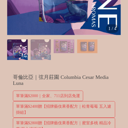
t
1
/
4
in
e
哥倫比亞｜弦月莊園 Columbia Cesar Media
Luna
B
單筆滿$2000｜全家、711店到店免運
e
d
單筆滿$2400贈【招牌藝伎果香配方｜松青莓莓 五入濾
掛組】
單筆滿$2800贈【招牌藝伎果香配方｜蜜室多桃 精品冷