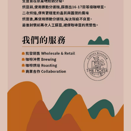
6
嘩
咖
啡
T
h
e
N
o
i
s
e
C
o
f
f
e
e
R
o
a
s
t
e
r