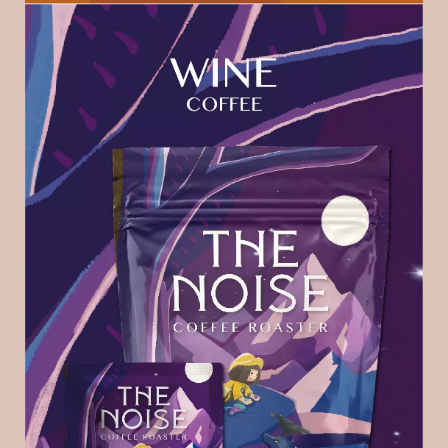
基
於
s
h
o
p
s
t
o
r
e
平
台
提
供