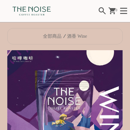
0
全部商品
酒香 Wine
Fl
o
w
er
F
ui