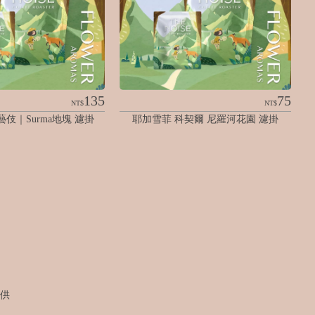
135
75
NT$
NT$
伎｜Surma地塊 濾掛
耶加雪菲 科契爾 尼羅河花園 濾掛
供