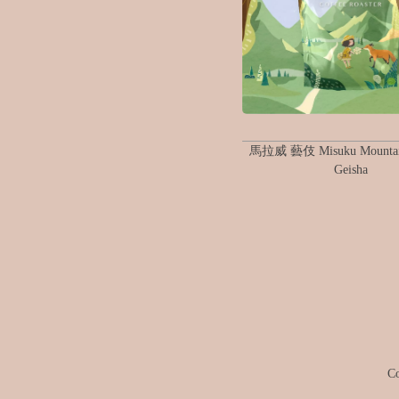
馬拉威 藝伎 Misuku Mountain
Geisha
C