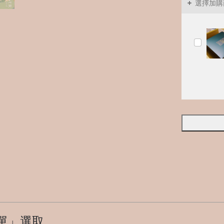
選擇加購
單」選取