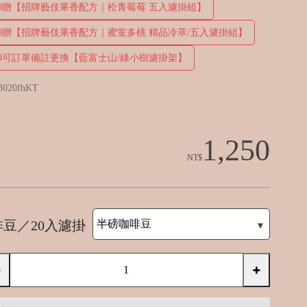
400贈【招牌藝伎果香配方｜松青莓莓 五入濾掛組】
800贈【招牌藝伎果香配方｜蜜室多桃 精品冷萃/五入濾掛組】
800可訂單備註更換【藍富士山/綠小樹濾掛架】
3020fhKT
1,250
NT$
豆／20入濾掛