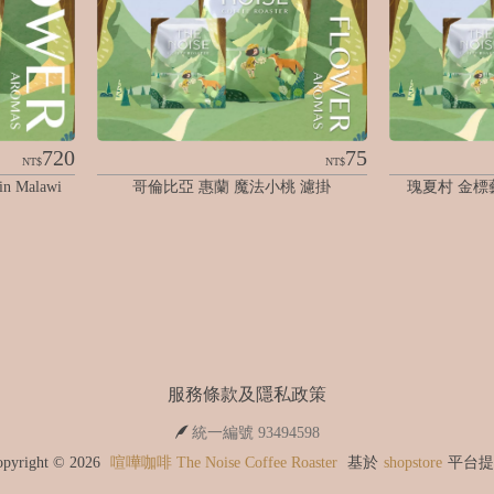
720
75
NT$
NT$
 Malawi 
哥倫比亞 惠蘭 魔法小桃 濾掛
瑰夏村 金標藝
服務條款及隱私政策
統一編號 93494598
opyright ©
2026
喧嘩咖啡 The Noise Coffee Roaster
基於
shopstore
平台提