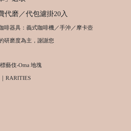
費代磨／代包濾掛20入
咖啡器具：義式咖啡機／手沖／摩卡壺
的研磨度為主，謝謝您
藝伎-Oma 地塊
age｜RARITIES