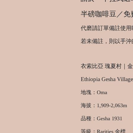
半磅咖啡豆／免
代磨請訂單備註使用
若未備註，則以手沖
衣索比亞 瑰夏村｜金標
Ethiopia Gesha Vill
地塊：Oma
海拔：1,909-2,063m
品種：Gesha 1931
等級：Rarities 金標