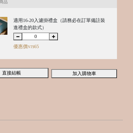
商品
適用16-20入濾掛禮盒（請務必在訂單備註裝
進禮盒的款式）
優惠價
65
NT$
直接結帳
加入購物車